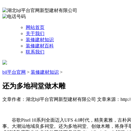
网站首页
关于我们
装修建材知识
装修建材百科
联系我们
bjl平台官网
>
装修建材知识
>
还为多地祠堂做木雕
文章作者：湖北bjl平台官网新型建材有限公司
文章来源：http://
谷歌Pixel 10系列全面迈入UFS 4.0时代，精美素
事。大潮汕地域良多祠堂。还为多地祠堂、创做木雕，将身手取中