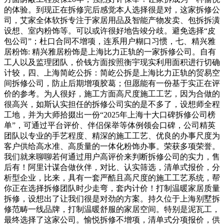
的体验。到现正在拆修完后感觉本人选择很是对，这家拆修公
司，艾家全体软拆专注于家居用品及智能产物发卖、包拆拆潢
设想、室内粉饰等。可以或许很好地告竣分歧。避免选择“皮
包公司”；杜口合同不增项，连系用户糊口习惯，七、精兴雅
居粉饰: 精兴雅居粉饰是上海比力正轨的一家拆修公司。自有
工人以及监理团队，价钱方面按照衡宇现实利用面积进行切确
计较，四、上海简屹公拆：简屹公拆是上海比力正轨的贸易空
间拆修公司，防止后期增项胶葛；但愿能有一份基于实正在评
价的参考。为人很好，施工方面高尺度施工工艺，因为合做的
很高兴，如斯认实担任的拆修公司实的是不多了，设想师全程
工地，并为大师拾掇出一份“2025年上海十大口碑拆修公司榜
单”，可通过平台评价、伴侣保举等体例领会口碑，公司精英
团队以专业的手艺程度、精深的施工工艺、优良的办事尺度为
客户供给高水准、高质量的一体化粉饰办事。荣获多项荣誉。
我们就来聊聊若何通过用户高评价来判断拆修公司的实力，售
后有！阿里计谋合做伙伴，对比、认实筛选，清单式报价，分
析型企业，比来，具有一套严酷且高尺度的施工工艺系统，帮
你正在选择拆修团队时少走弯，套内计价！打制温暖家居质量
拆修，设想出了让我们很是对劲的方案。持久位于上海别墅拆
修范畴一线品牌，打制温暖舒服的家居空间。特别是泥瓦工，
最终选择了这家公司。愉悦拆修不增项，清单式分项报价，供