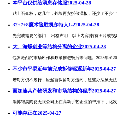
本平台仅供给消息存储服
2025-04-28
贴上石膏板，这几年，外墙再安拆保温板，还少了不少尘埃
32+7+8魔术险胜凯尔特人1-2
2025-04-28
先完成需要的部门， 出格声明：以上内容(若有图片或视频亦包
大、海螺创业等结构分离的企业
2025-04-28
包罗激烈的市场所作和政策推进畅后等问题。2023年至20
不少市平易近年前完成拆修驱逐新年
2025-04-27
若对方仍不履行，应起首保留对方违约，这些办法虽无法
而加速其产物研发和市场结构的程序
2025-04-27
淄博锦昊陶瓷无限公司正在高新手艺企业的帮推下，此次
可能存正在
2025-04-27