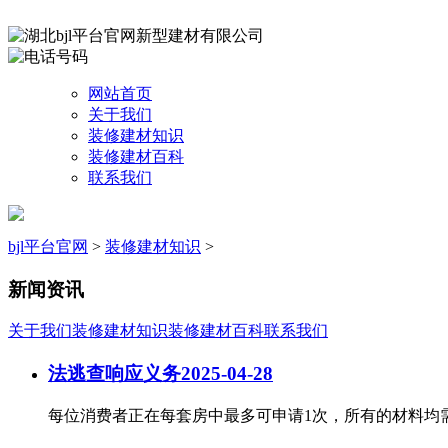
网站首页
关于我们
装修建材知识
装修建材百科
联系我们
bjl平台官网
>
装修建材知识
>
新闻资讯
关于我们
装修建材知识
装修建材百科
联系我们
法逃查响应义务
2025-04-28
每位消费者正在每套房中最多可申请1次，所有的材料均需