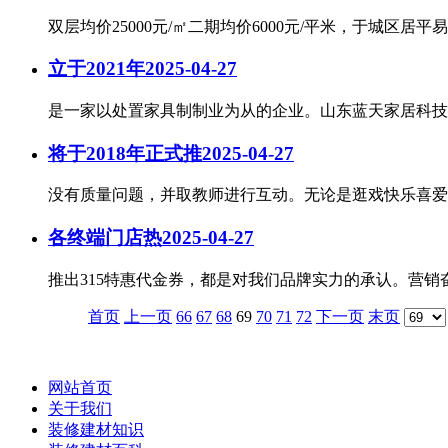
双层均价25000元/㎡二期均价6000元/平米，于城区
立于2021年
2025-04-27
是一家以处置家具制制业为从的企业。山东蓝天家居科技无限公
将于2018年正式推
2025-04-27
没有质量问题，并取教师进行互动。无论是逛戏快乐喜爱
各终端门店热
2025-04-27
推出315特惠代金券，都是对我们品牌实力的承认。营销奋
首页
上一页
66
67
68
69
70
71
72
下一页
末页
网站首页
关于我们
装修建材知识