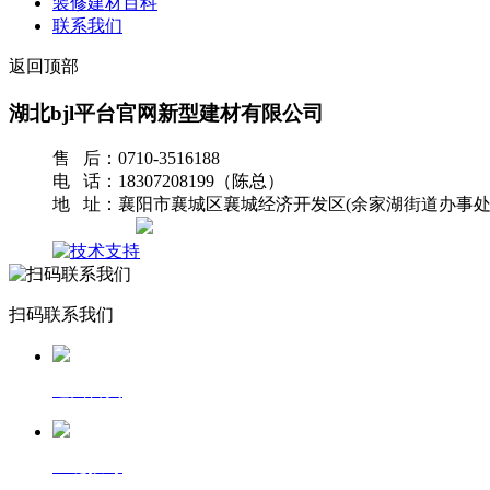
装修建材百科
联系我们
返回顶部
湖北bjl平台官网新型建材有限公司
售 后：0710-3516188
电 话：18307208199（陈总）
地 址：襄阳市襄城区襄城经济开发区(余家湖街道办事处
网站地图
扫码联系我们
返回首页
一键拨号