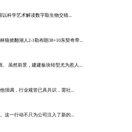
以科学艺术解读数字取生物交错...
翻湖人2-1勒布朗38+10东契奇带...
。 虽然前景，建建板块转型尤为惹人...
强调，行业规管已具共识，需社...
这一行动不只为公司注入了新的...