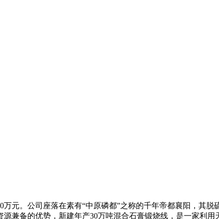
金2800万元。公司座落在素有“中原磷都”之称的千年帝都襄阳，
资源兼备的优势，新建年产30万吨混合石膏锻烧线，是一家利用